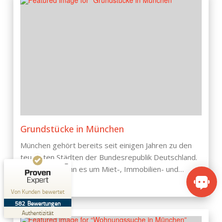
Kundenbewertungen und Erfahrungen zu
SteGe-Immobilien GbR
SEHR GUT
%
100
Empfehlungen auf
Grundstücke in München
ProvenExpert.com
5,00
/
4,74
München gehört bereits seit einigen Jahren zu den
9
573
teuersten Städten der Bundesrepublik Deutschland.
Bewertungen auf
Zumindest wenn es um Miet-, Immobilien- und…
5
Bewertungen von
ProvenExpert.com
anderen Quellen
VON STEFANIE GEIM
Von Kunden bewertet
Blick aufs ProvenExpert-Profil werfen
582
Bewertungen
29.07.2026
Authentizität