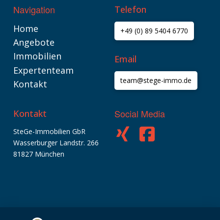
Navigation
Telefon
Home
+49 (0) 89 5404 6770
Angebote
Immobilien
Email
Expertenteam
team@stege-immo.de
Kontakt
Social Media
Kontakt
SteGe-Immobilien GbR
Wasserburger Landstr. 266
Kundenbewertungen und Erfahrungen zu
SteGe-Immobilien GbR
81827 München
SEHR GUT
%
100
Empfehlungen auf
ProvenExpert.com
5,00
/
4,74
9