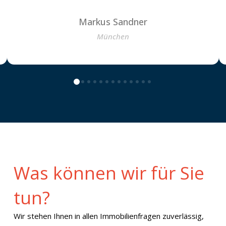
Markus Sandner
München
0
1
2
3
4
5
6
7
8
9
10
11
12
Was können wir für Sie
tun?
Wir stehen Ihnen in allen Immobilienfragen zuverlässig,