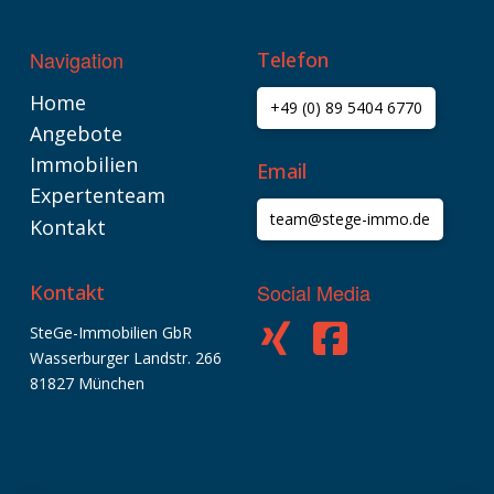
Navigation
Telefon
Home
+49 (0) 89 5404 6770
Angebote
Immobilien
Email
Expertenteam
team@stege-immo.de
Kontakt
Social Media
Kontakt
SteGe-Immobilien GbR
Wasserburger Landstr. 266
Kundenbewertungen und Erfahrungen zu
SteGe-Immobilien GbR
81827 München
SEHR GUT
%
100
Empfehlungen auf
ProvenExpert.com
5,00
/
4,74