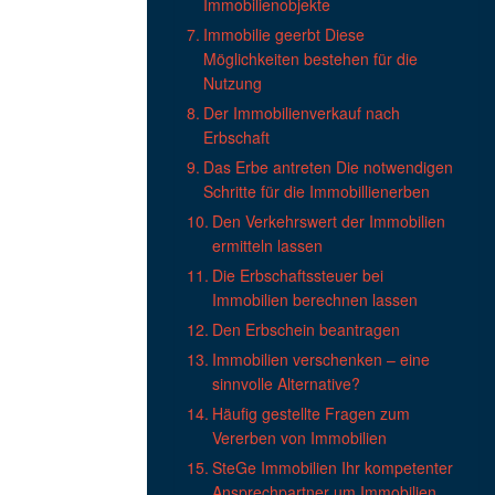
Immobilienobjekte
Immobilie geerbt Diese
Möglichkeiten bestehen für die
Nutzung
Der Immobilienverkauf nach
Erbschaft
Das Erbe antreten Die notwendigen
Schritte für die Immobillienerben
Den Verkehrswert der Immobilien
ermitteln lassen
Die Erbschaftssteuer bei
Immobilien berechnen lassen
Den Erbschein beantragen
Immobilien verschenken – eine
sinnvolle Alternative?
Häufig gestellte Fragen zum
Vererben von Immobilien
SteGe Immobilien Ihr kompetenter
Ansprechpartner um Immobilien