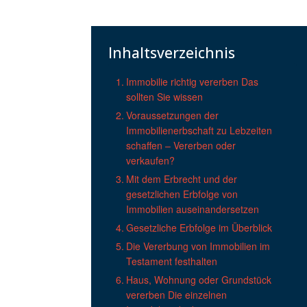
Inhaltsverzeichnis
Immobilie richtig vererben Das
sollten Sie wissen
Voraussetzungen der
Immobilienerbschaft zu Lebzeiten
schaffen – Vererben oder
verkaufen?
Mit dem Erbrecht und der
gesetzlichen Erbfolge von
Immobilien auseinandersetzen
Gesetzliche Erbfolge im Überblick
Die Vererbung von Immobilien im
Testament festhalten
Haus, Wohnung oder Grundstück
vererben Die einzelnen