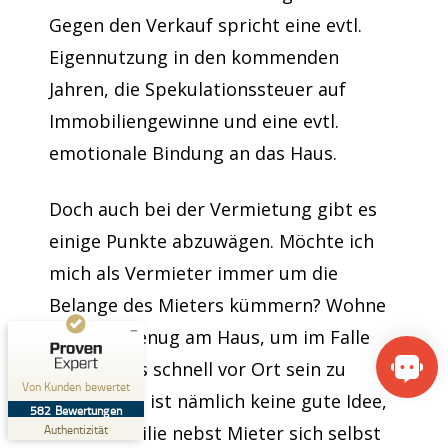
Gegen den Verkauf spricht eine evtl.
Eigennutzung in den kommenden
Jahren, die Spekulationssteuer auf
Immobiliengewinne und eine evtl.
emotionale Bindung an das Haus.
Kundenbewertungen und Erfahrungen zu
SteGe-Immobilien GbR
Doch auch bei der Vermietung gibt es
SEHR GUT
%
100
einige Punkte abzuwägen. Möchte ich
Empfehlungen auf
ProvenExpert.com
5,00
/
4,74
mich als Vermieter immer um die
Belange des Mieters kümmern? Wohne
9
573
ich nahe genug am Haus, um im Falle
Bewertungen auf
5
Bewertungen von
ProvenExpert.com
anderen Quellen
eines Falles schnell vor Ort sein zu
Von Kunden bewertet
können? Es ist nämlich keine gute Idee,
Blick aufs ProvenExpert-Profil werfen
582
Bewertungen
29.07.2026
die Immobilie nebst Mieter sich selbst
Authentizität