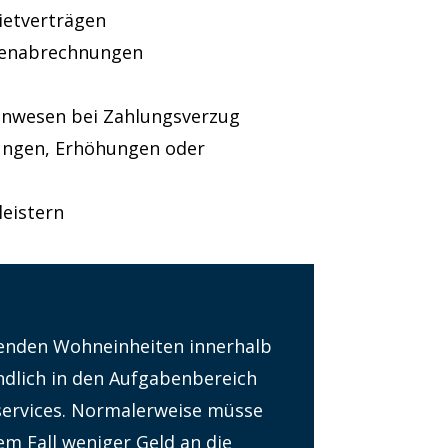
ietverträgen
stenabrechnungen
nwesen bei Zahlungsverzug
ungen, Erhöhungen oder
eistern
henden Wohneinheiten innerhalb
ändlich in den Aufgabenbereich
services. Normalerweise müsse
em Fall weniger Geld an die