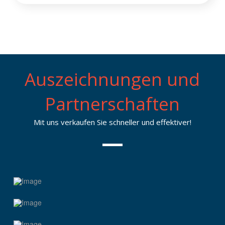
o
a
x
m
e
e
n
*
Auszeichnungen und
Partnerschaften
Mit uns verkaufen Sie schneller und effektiver!