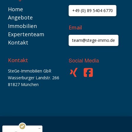
Home
+49 (0) 89 5404 6770
Angebote
Immobilien
Email
Expertenteam
team@stege-immo.de
Kontakt
Social Media
Kontakt
SteGe-Immobilien GbR
Wasserburger Landstr. 266
Kundenbewertungen und Erfahrungen zu
SteGe-Immobilien GbR
81827 München
SEHR GUT
%
100
Empfehlungen auf
ProvenExpert.com
5,00
/
4,74
9
573
Bewertungen auf
5
Bewertungen von