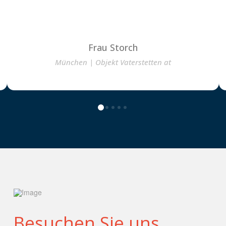
Frau Storch
München | Objekt Vaterstetten at
0
1
2
3
4
Besuchen Sie uns