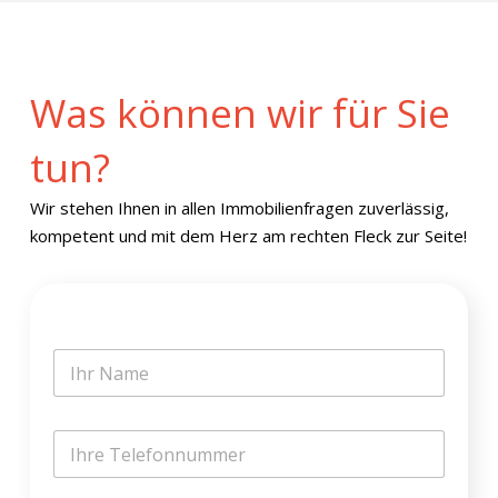
Was können wir für Sie
tun?
Wir stehen Ihnen in allen Immobilienfragen zuverlässig,
kompetent und mit dem Herz am rechten Fleck zur Seite!
N
a
m
e
T
*
e
l