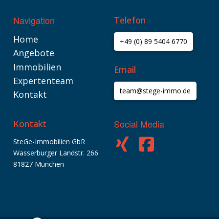
Navigation
Telefon
Home
+49 (0) 89 5404 6770
Angebote
Immobilien
Email
Expertenteam
team@stege-immo.de
Kontakt
Social Media
Kontakt
SteGe-Immobilien GbR
Kundenbewertungen und Erfahrungen zu
SteGe-Immobilien GbR
Wasserburger Landstr. 266
81827 München
SEHR GUT
%
100
Empfehlungen auf
ProvenExpert.com
5,00
/
4,74