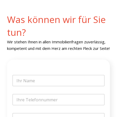
Was können wir für Sie
tun?
Wir stehen Ihnen in allen Immobilienfragen zuverlässig,
kompetent und mit dem Herz am rechten Fleck zur Seite!
*
N
N
a
a
m
m
e
e
T
*
*
e
l
e
E
f