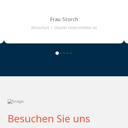
Frau Storch
München | Objekt Vaterstetten at
0
1
2
3
4
Besuchen Sie uns