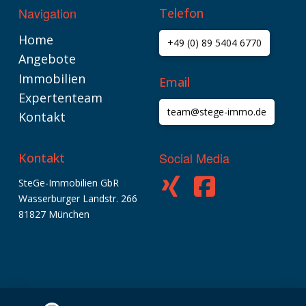
Navigation
Telefon
Home
+49 (0) 89 5404 6770
Angebote
Immobilien
Email
Expertenteam
team@stege-immo.de
Kontakt
Social Media
Kontakt
SteGe-Immobilien GbR
Wasserburger Landstr. 266
Kundenbewertungen und Erfahrungen zu
SteGe-Immobilien GbR
81827 München
SEHR GUT
%
100
Empfehlungen auf
ProvenExpert.com
5,00
/
4,74
9