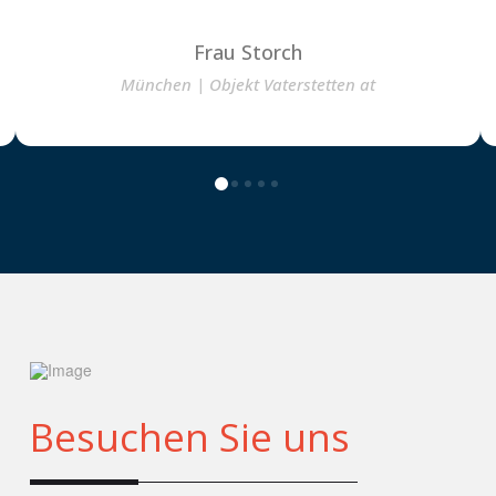
Frau Storch
München | Objekt Vaterstetten at
0
1
2
3
4
Besuchen Sie uns