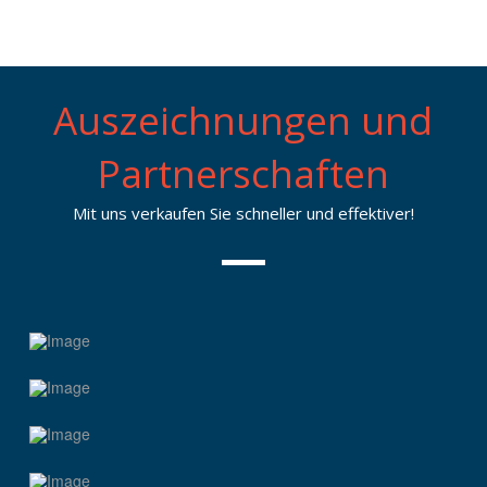
i
n
e
*
g
e
n
Auszeichnungen und
Partnerschaften
Mit uns verkaufen Sie schneller und effektiver!