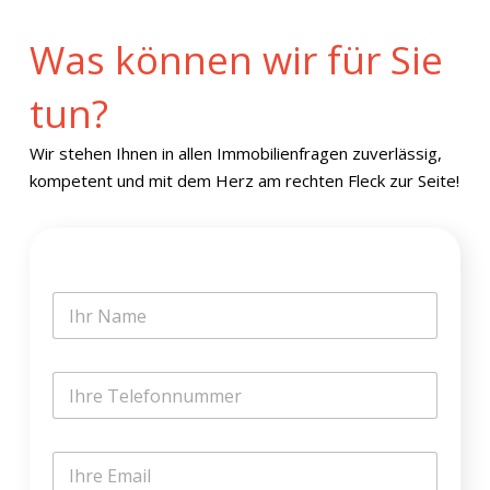
Was können wir für Sie
tun?
Wir stehen Ihnen in allen Immobilienfragen zuverlässig,
kompetent und mit dem Herz am rechten Fleck zur Seite!
N
a
m
e
E
T
*
-
e
M
l
a
e
i
E
f
l
-
o