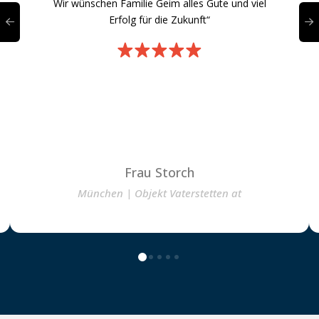
Wir wünschen Familie Geim alles Gute und viel
Erfolg für die Zukunft“
Frau Storch
München | Objekt Vaterstetten at
0
1
2
3
4