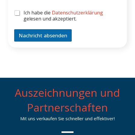
h
t
C
Ich habe die
Datenschutzerklärung
h
gelesen und akzeptiert.
e
c
k
Nachricht absenden
b
o
x
e
n
*
Auszeichnungen und
Partnerschaften
Mit uns verkaufen Sie schneller und effektiver!