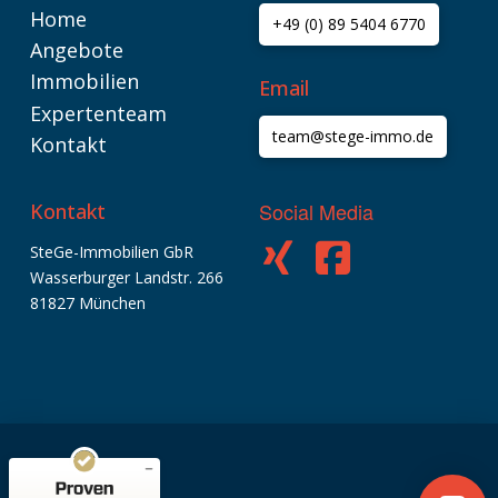
Home
+49 (0) 89 5404 6770
Angebote
Immobilien
Email
Expertenteam
team@stege-immo.de
Kontakt
Social Media
Kontakt
SteGe-Immobilien GbR
Wasserburger Landstr. 266
Kundenbewertungen und Erfahrungen zu
SteGe-Immobilien GbR
81827 München
SEHR GUT
%
100
Empfehlungen auf
ProvenExpert.com
5,00
/
4,74
9
573
Bewertungen auf
5
Bewertungen von
ProvenExpert.com
anderen Quellen