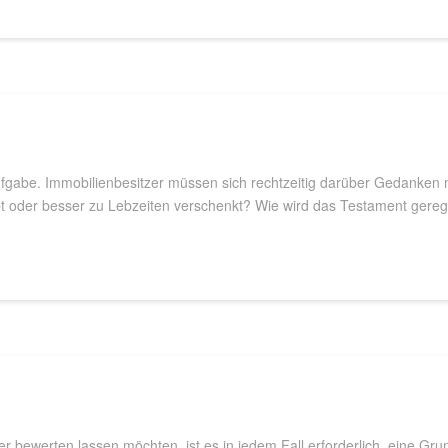
ufgabe. Immobilienbesitzer müssen sich rechtzeitig darüber Gedanken m
 oder besser zu Lebzeiten verschenkt? Wie wird das Testament geregelt 
 bewerten lassen möchten, ist es in jedem Fall erforderlich, eine G