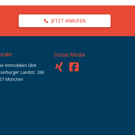
JETZT ANRUFEN
Social Media
ntakt
Ge-Immobilien GbR
serburger Landstr. 266
27 München