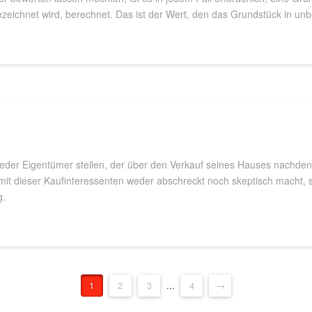
zeichnet wird, berechnet. Das ist der Wert, den das Grundstück in un
 jeder Eigentümer stellen, der über den Verkauf seines Hauses nachde
t dieser Kaufinteressenten weder abschreckt noch skeptisch macht, soll
g.
1
2
3
...
4
→