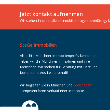
Jetzt kontakt aufnehmen
Wir stehen Ihnen in allen Immobilienfragen zuverlässig,
SteGe Immobilien
Als echte Münchner Immobilienprofis kennen und
lieben wir die Münchner Immobilien und ihre
Menschen. Wir stehen für Beratung mit Herz und
Kundenbewertungen und Erfahrungen zu
Kompetenz. Aus Leidenschaft!
SteGe-Immobilien GbR
%
100
SEHR GUT
Wir
begleiten
Sie
in
München
und
Großhadern
Empfehlungen auf
kompetent
beim
Verkauf
ihrer
Immobilie
.
ProvenExpert.com
5,00
/
4,74
573
9