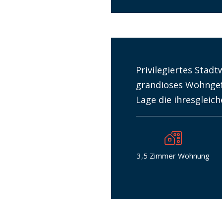
Privilegiertes Stad
grandioses Wohngef
Lage die ihresgleich
3,5 Zimmer Wohnung