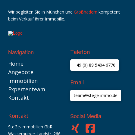
Wir
begleiten
Sie
in
München
und
Großhadern
kompetent
beim
Verkauf
ihrer
Immobilie
.
Navigation
Telefon
Home
+49 (0) 89 5404 6770
Angebote
Immobilien
Email
Expertenteam
team@stege-immo.de
Kontakt
Social Media
Kontakt
SteGe-Immobilien GbR
Kundenbewertungen und Erfahrungen zu
SteGe-Immobilien GbR
Wasserburger Landstr. 266