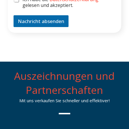
N
h
gelesen und akzeptiert.
a
e
c
c
h
k
Nachricht absenden
r
b
i
o
c
x
h
e
t
n
*
*
Auszeichnungen und
Partnerschaften
Mit uns verkaufen Sie schneller und effektiver!