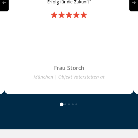
Erfolg für die Zukunft“
Frau Storch
München | Objekt Vaterstetten at
0
1
2
3
4